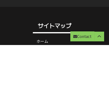
サイトマップ
Contact
ホーム
ブランドアセット
サイト内検索
PitaHexを知る
PitaHexについて(About)
運営者情報
お知らせ
お知らせ
各事項
プライバシーポリシー(個人情報取り扱い等)